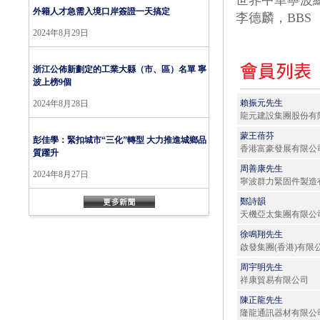
世界中華寧波
外籍人才急需入境口岸簽證一天搞定
李德麟，BBS
2024年8月29日
浙江公佈新劃定的工業大縣（市、區）名單
寧
波上榜
9
個
賴振元先生
2024年8月28日
龍元建設集團股份有
蒙王蓓芬
彭佳學：緊扣城市“三化”轉型
大力推進城鄉品
香港富豪發展有限公
質躍升
周善康先生
2024年8月27日
寧波群力緊固件製造
鄭詩韻
天機亞太集團有限公
徐鳴翔先生
啟發集團(香港)有限
周宇明先生
祥康貿易有限公司
陳正龍先生
隆龍通訊器材有限公