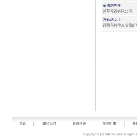
童國鈞先生
誠華電器有限公司
方蘇幼女士
荷蘭烏特律支省勵妍