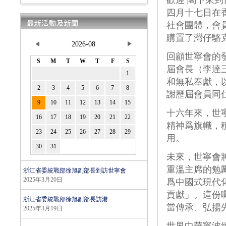
歡迎 閣下來
四月十七日在
社會團體，會
購置了灣仔駱克
回顧世寧會的
屆會長（李達
和無私奉獻，
謝歷屆會員同
十六年來，世
精神爲旗幟，
用。
未來，世寧會
重溫主席的勉
浙江省委統戰部徐旭副部長到訪世寧會
2025年3月20日
爲中國式現代
貢獻」。這份
浙江省委統戰部徐旭副部長訪港
當傳承、弘揚
2025年3月19日