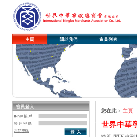
您在此
>
主頁
INMA 帳 戶
帳 戶 密 碼
忘記密碼