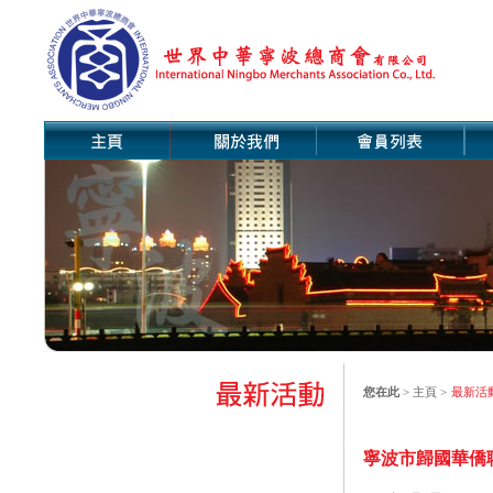
您在此
>
主頁
>
最新活
寧波市歸國華僑