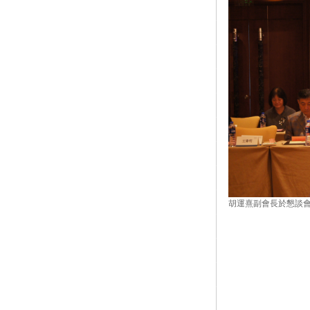
胡運熹副會長於懇談