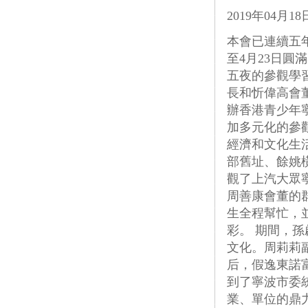
2019年04月18
本會已連續五年
至4月23日圓
五夜的參觀學
長和忻偉高會
辦香港青少年
加多元化的參
經濟和文化生
部舊址、餘姚
觀了上汽大眾
周善康會董的
生全程幫忙，
彩。 期間，
文化。周莉莉
后，假逸東諾
到了寧波市委
業、單位的鼎