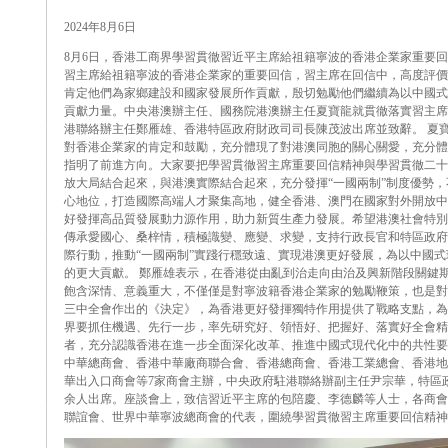
2024年8月6日
8月6日，香港工商界學習貫徹習近平主席給祖籍寧波的香港企業家重要
習主席給祖籍寧波的香港企業家的重要回信，習主席在回信中，高度評價
肯定他們為家鄉建設和國家發展所作貢獻，殷切勉勵他們繼續為以中國式
貢獻力量。中央港澳辦主任、國務院港澳辦主任夏寶龍就貫徹落實習主席
港聯絡辦主任鄭雁雄、香港特區政府財政司司長陳茂波出席並致辭。 夏
對香港企業家的肯定和鼓勵，充分體現了對港澳同胞的關心關愛，充分體
指明了前進方向。大家要把學習貫徹習主席重要回信精神與學習貫徹二十
放大局結合起來，與港澳實際結合起來，充分發揮“一國兩制”制度優勢
心地位，打造國際高端人才聚集高地，健全香港、澳門在國家對外開放中
好發揮高品質發展動力源作用，助力新質生產力發展。希望港澳社會特別
傳承愛國心、桑梓情，積極識變、應變、求變，支持行政長官和特區政府
際行動，推動“一國兩制”實踐行穩致遠、實現港澳更好發展，為以中國
的更大貢獻。 鄭雁雄表示，在香港從由亂到治走向由治及興新階段關鍵
飽含深情、意義重大，不僅僅是對寧波籍香港企業家的勉勵鞭策，也是對
三中全會作出的《決定》，為香港更好發揮獨特作用提供了戰略支點，為
界要抓住機遇、先行一步，率先研究好、領悟好、把握好、落實好全會精
者，充分認識香港在進一步全面深化改革、推進中國式現代化中的共性要
中華總商會、香港中華廠商聯合會、香港總商會、香港工業總會、香港地
華出入口商會等7家商會主辦，中央政府駐港聯絡辦副主任尹宗華，特區
余人出席。座談會上，致信習近平主席的包陪慶、李德麟等人士，各商會
聯誼會、世界中華寧波總商會的代表，圍繞學習貫徹習主席重要回信精神