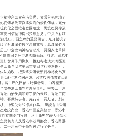
回信精神座談會在港舉辦。會議首先宣讀了
他們傳承先輩愛國愛鄉的優良傳統，充分
現代化全面推進強國建設、民族復興偉業
重要回信精神提出指導意見，中央政府駐
寶龍指出，習主席的重要回信，充分體現了
現了對港澳發展的高度重視，為港澳發展
屆三中全會精神結合起來，與國家改革開
，不斷鞏固提升香港國際金融、航運、貿易中
更好發揮作用機制，推動粵港澳大灣區更
是工商界以習主席重要回信精神為指引，
依法施政，把愛國愛港愛澳精神轉化為實
式現代化推進強國建設、民族復興偉業作出新
期，習主席的回信，時機特殊、內容精要、
全體香港工商界的厚望重托。中共二十屆
香港由治及興帶來了新的機遇。香港工商
神。要做持份者、先行者、貢獻者、創新
求、神聖使命和擔當作為。 座談會由香港
產建設商會、香港中國企業協會、香港中
政府有關部門官員，及工商界代表人士等30
主要負責人及香港寧波同鄉會、香港甬港
、二十屆三中全會精神進行了分享。