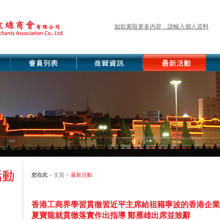
如欲索取更多內容，請輸入個人資料
您在此
>
主頁
>
最新活動
香港工商界學習貫徹習近平主席給祖籍寧波的香港企業
夏寶龍就貫徹落實作出指導 鄭雁雄出席並致辭