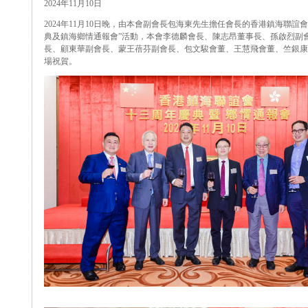
2024年11月10日
2024年11月10日晚，由本會副會長包海東先生擔任會長的香港鎮海聯誼
典及鎮海鄉情通報會”活動，本會李德麟會長、陳志昂董事長、孫啟烈副
長、顧東華副會長、蒙王蓓芬副會長、包文駿會董、王慧飛會董、竺銀康
場祝賀。