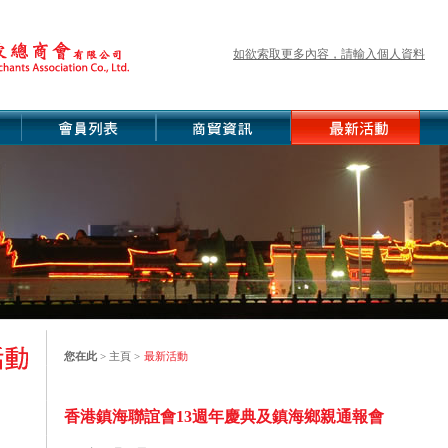
如欲索取更多內容，請輸入個人資料
您在此
>
主頁
>
最新活動
香港鎮海聯誼會13週年慶典及鎮海鄉親通報會