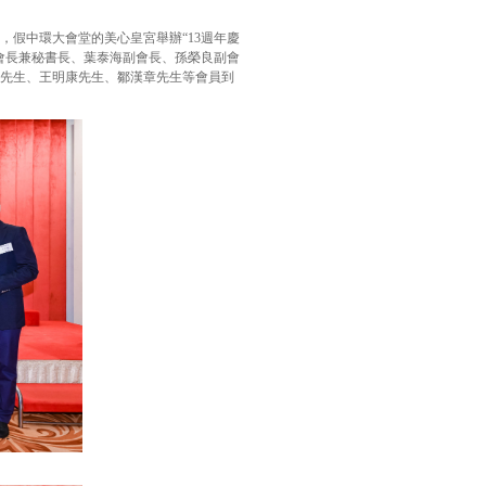
會，假中環大會堂的美心皇宮舉辦“13週年慶
會長兼秘書長、葉泰海副會長、孫榮良副會
先生、王明康先生、鄒漢章先生等會員到